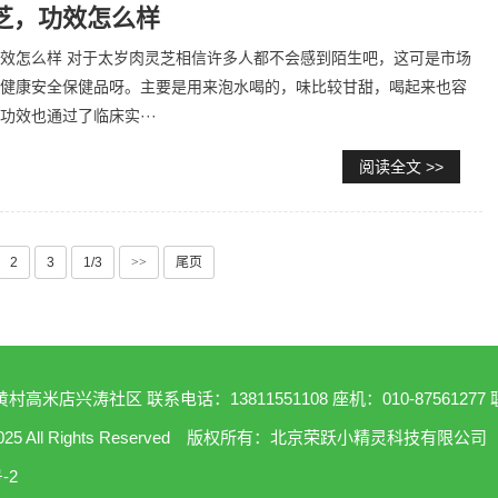
芝，功效怎么样
效怎么样 对于太岁肉灵芝相信许多人都不会感到陌生吧，这可是市场
健康安全保健品呀。主要是用来泡水喝的，味比较甘甜，喝起来也容
功效也通过了临床实···
阅读全文 >>
2
3
1/3
>>
尾页
高米店兴涛社区 联系电话：13811551108 座机：010-8756127
022-2025 All Rights Reserved 版权所有：北京荣跃小精灵科技有限公司
-2