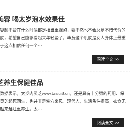
美容 喝太岁泡水效果佳
容颜不管在什么时候都是相当重视的，要不然也不会总是不惜代价的
肤，希望自己能够看起来年轻些了，毕竟这个肌肤是女人身体上最重
于这点相信任何一个···
阅读全文 >>
芝养生保健佳品
据表示，太岁肉灵芝www.taisui8.cn，还是具有十分强的药用、保
灵芝起死回生，也并非是空穴来风。现代人，生活条件提高，衣食无
越来越注重养生。太···
阅读全文 >>