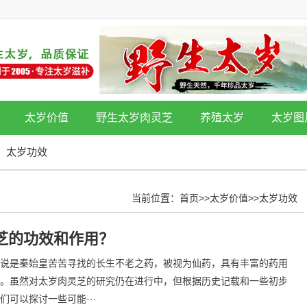
太岁价值
野生太岁肉灵芝
养殖太岁
太岁图
太岁功效
当前位置：
首页
>>
太岁价值
>>
太岁功效
芝的功效和作用？
说是秦始皇苦苦寻找的长生不老之药，被视为仙药，具有丰富的药用
。虽然对太岁肉灵芝的研究仍在进行中，但根据历史记载和一些初步
们可以探讨一些可能···