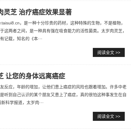
肉灵芝 治疗癌症效果显著
.taisui8.cn，是一种十分珍贵的药材，这种特殊的生物，不是植物，
于这两者之间，是一种具有强在吸食能力的活性菌类。太岁肉灵芝，
有记载，知名的《本···
阅读全文 >>
芝 让您的身体远离癌症
友反应，年龄的增加，让他们患上癌症的风险也跟着增加。许多中老
是听到自己认识的某个朋友又患上了癌症，真的很怕这种事发生在自
新科学报道，太岁肉···
阅读全文 >>