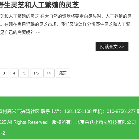
野生灵芝和人工繁殖的灵芝
芝和人工繁殖的灵芝 在大自然的馈赠将要走向尽头时，人工养殖的灵
。在现在鱼目混珠的灵芝市场，我们又该怎样分辨野生灵芝和人工繁
自己的需要呢？ ···
阅读全文 >>
3
4
5
1/5
>>
尾页
高米店兴涛社区 联系电话：13811551108 座机：010-8756127
022-2025 All Rights Reserved 版权所有：北京荣跃小精灵科技有限公司
-2