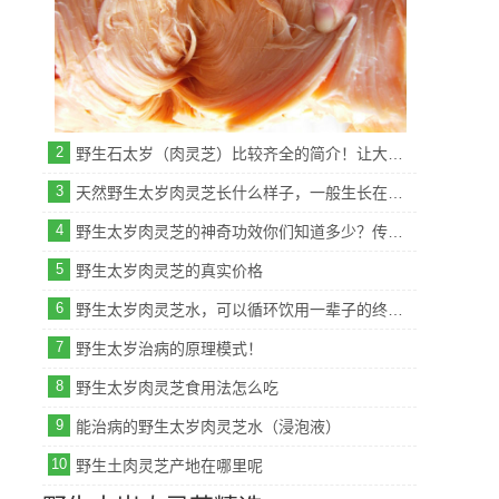
2
野生石太岁（肉灵芝）比较齐全的简介！让大家了解下！
3
天然野生太岁肉灵芝长什么样子，一般生长在什么地方?
4
野生太岁肉灵芝的神奇功效你们知道多少？传说中的救命神草“灵芝”！
5
野生太岁肉灵芝的真实价格
6
野生太岁肉灵芝水，可以循环饮用一辈子的终身补品。
7
野生太岁治病的原理模式！
8
野生太岁肉灵芝食用法怎么吃
9
能治病的野生太岁肉灵芝水（浸泡液）
10
野生土肉灵芝产地在哪里呢