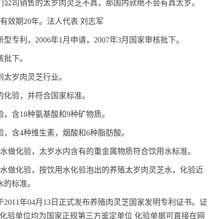
们公司销售的太岁肉灵芝不真，那国内就绝不会有真太岁。
有效期20年。法人代表 刘志军
专利，2006年1月申请，2007年3月国家审核批下。
审核批下。
入到太岁肉灵芝行业。
菌的化验，并符合国家标准。
验，含18种氨基酸和9种矿物质。
化验，含4种维生素，烟酸和6种脂肪酸。
太岁水做化验，太岁水内含有的重金属物质符合饮用水标准。
太岁水做化验，按饮用水化验泡出的养殖太岁肉灵芝水，化验近
水的标准。
于2011年04月13日正式发布养殖肉灵芝国家发明专利证书。证
?12_468.html化验单位均为国家正规第三方鉴定单位 化验单据可直接在网