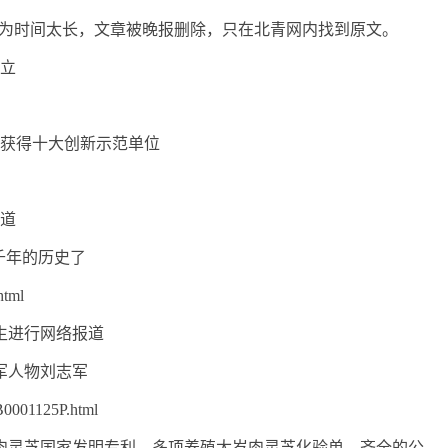
sp?oid=54564171因为时间太长，文章被晚报删除，只在北青网内找到原文。
成立
台获得十大创新示范单位
报道
千年的历史了
html
先生进行网络报道
军人物刘志军
0001125P.html
肉灵芝国家发明专利，多项养殖太岁肉灵芝化验单，齐全的公