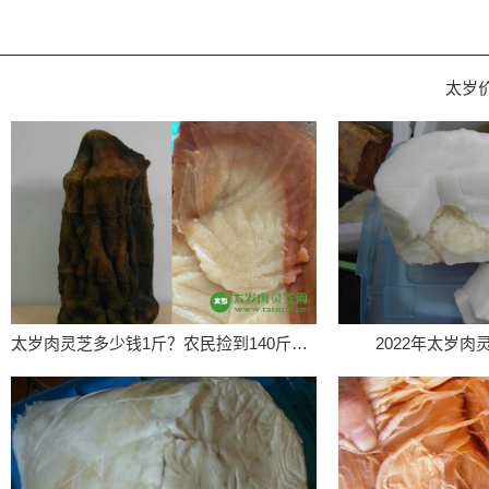
太岁
太岁肉灵芝多少钱1斤？农民捡到140斤太岁价值百万
2022年太岁