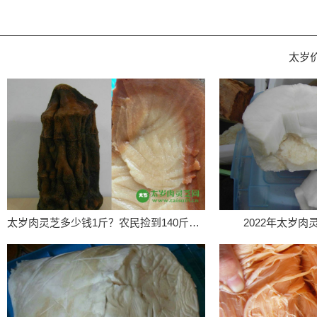
太岁
太岁肉灵芝多少钱1斤？农民捡到140斤太岁价值百万
2022年太岁