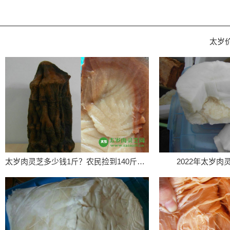
太岁
太岁肉灵芝多少钱1斤？农民捡到140斤太岁价值百万
2022年太岁