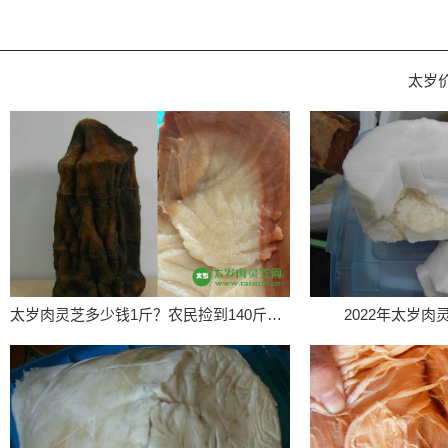
太岁
太岁肉灵芝多少钱1斤？农民捡到140斤太岁价值百万
2022年太岁