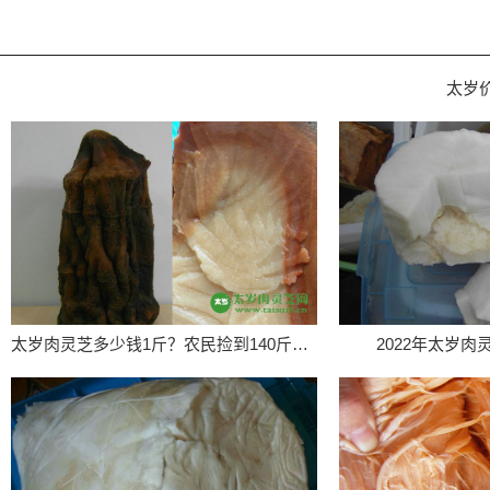
太岁
太岁肉灵芝多少钱1斤？农民捡到140斤太岁价值百万
2022年太岁