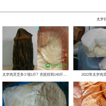
太岁
太岁肉灵芝多少钱1斤？农民捡到140斤太岁价值百万
2022年太岁